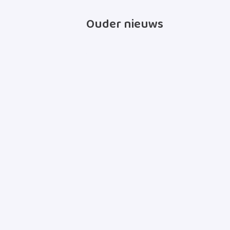
Ouder nieuws
Benieu
Bebat v
de per
Op zoek naar onz
je onze woordvo