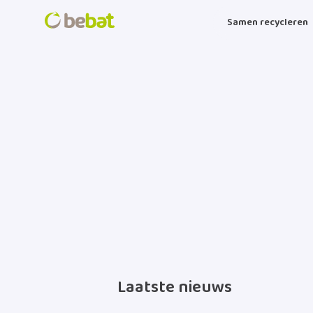
Ga naar hoofdinhoud
Samen recycleren
Laatste nieuws