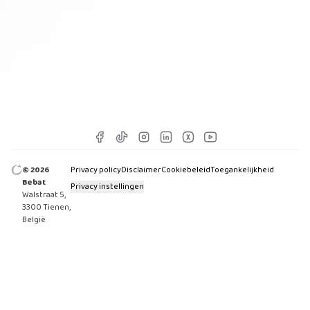
Inschrijven
©
2026
Privacy policy
Disclaimer
Cookiebeleid
Toegankelijkheid
Bebat
Privacy instellingen
(
opent in een nieuw venster
)
Walstraat 5
,
3300
Tienen
,
België